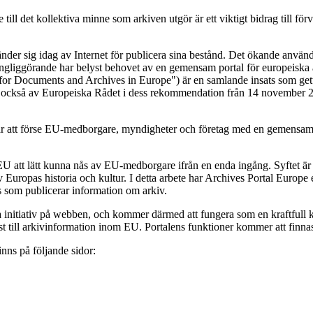
ne till det kollektiva minne som arkiven utgör är ett viktigt bidrag till
vänder sig idag av Internet för publicera sina bestånd. Det ökande anvä
ngliggörande har belyst behovet av en gemensam portal för europeiska 
for Documents and Archives in Europe") är en samlande insats som getts
s också av Europeiska Rådet i dess rekommendation från 14 november 2
 att förse EU-medborgare, myndigheter och företag med en gemensam po
U att lätt kunna nås av EU-medborgare ifrån en enda ingång. Syftet är a
uropas historia och kultur. I detta arbete har Archives Portal Europe 
s som publicerar information om arkiv.
initiativ på webben, och kommer därmed att fungera som en kraftfull ka
t till arkivinformation inom EU. Portalens funktioner kommer att finnas 
nns på följande sidor: