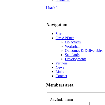
[ back ]
Navigation
Start
Om APEnet
Objectives
Workplan
Outcomes & Deliverables
Standards
Developments
Partners
News
Links
Contact
Members area
Användarnamn