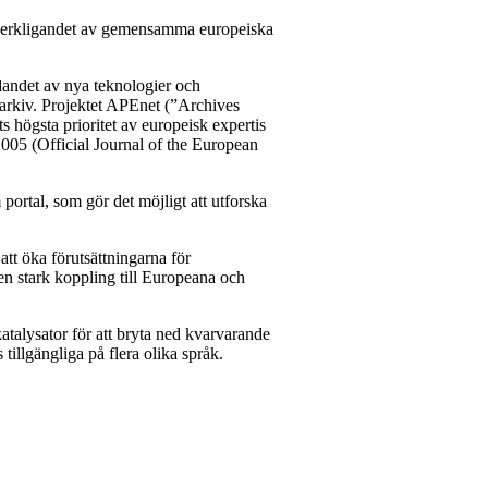
 förverkligandet av gemensamma europeiska
ndandet av nya teknologier och
arkiv. Projektet APEnet (”Archives
 högsta prioritet av europeisk expertis
005 (Official Journal of the European
rtal, som gör det möjligt att utforska
tt öka förutsättningarna för
en stark koppling till Europeana och
talysator för att bryta ned kvarvarande
tillgängliga på flera olika språk.