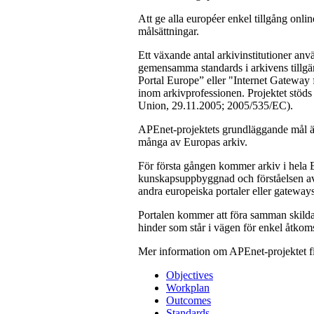
Att ge alla européer enkel tillgång onli
målsättningar.
Ett växande antal arkivinstitutioner an
gemensamma standards i arkivens tillgä
Portal Europe” eller "Internet Gateway 
inom arkivprofessionen. Projektet stöd
Union, 29.11.2005; 2005/535/EC).
APEnet-projektets grundläggande mål är
många av Europas arkiv.
För första gången kommer arkiv i hela E
kunskapsuppbyggnad och förståelsen av E
andra europeiska portaler eller gateway
Portalen kommer att föra samman skilda 
hinder som står i vägen för enkel åtkoms
Mer information om APEnet-projektet fi
Objectives
Workplan
Outcomes
Standards