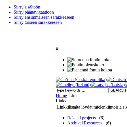
Siirry sisältöön
Siirry päänavigaatioon
Siirry ensimmäiseen sarakkeeseen
Siirry toiseen sarakkeeseen
.
Home
Links
Links
Linkkilistalta löydät mielenkiintoisia si
Related projects
(6)
Archival Resources
(6)