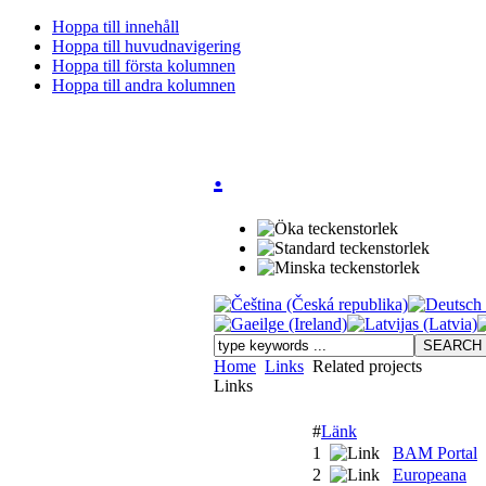
Hoppa till innehåll
Hoppa till huvudnavigering
Hoppa till första kolumnen
Hoppa till andra kolumnen
.
Home
Links
Related projects
Links
#
Länk
1
BAM Portal
2
Europeana