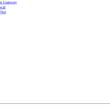
lm Gateway
ocal
 Net